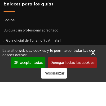
Enlaces para los guías
Socios
Su guía : un profesional acreditado
¿ Guía oficial de Turismo ? ¡ Afíliate !
Este sitio web usa cookies y te permite controlar las que
Subir una visita y empezar a trabajar !
X
Ocu
deseas activar
OK, aceptar todas
Denegar todas las cookies
Personalizar
Copyright Guides 2021. Tous droits réservés.
Développement
web sur mesure
par iSoluce