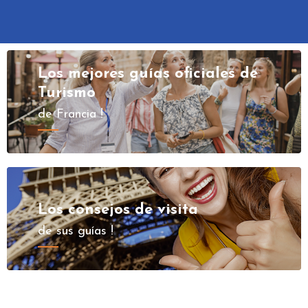
Los mejores guías oficiales de
Turismo
de Francia !
Los consejos de visita
de sus guías !