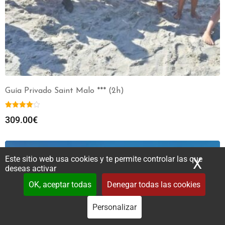
Guía Privado Saint Malo *** (2h)
309.00
€
Este sitio web usa cookies y te permite controlar las que
X
Ocu
deseas activar
OK, aceptar todas
Denegar todas las cookies
Personalizar