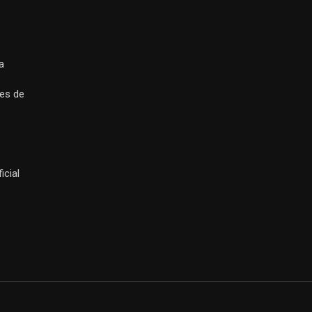
a
es de
icial