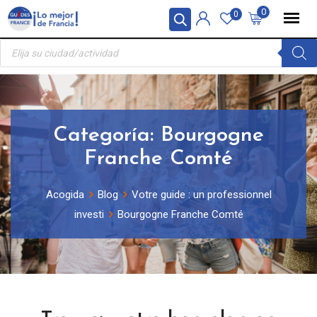
Skip
Panel de gestión de cookies
0
0
to
Búsqueda
content
de
productos
Categoría:
Bourgogne
Franche Comté
Acogida
Blog
Votre guide : un professionnel
investi
Bourgogne Franche Comté