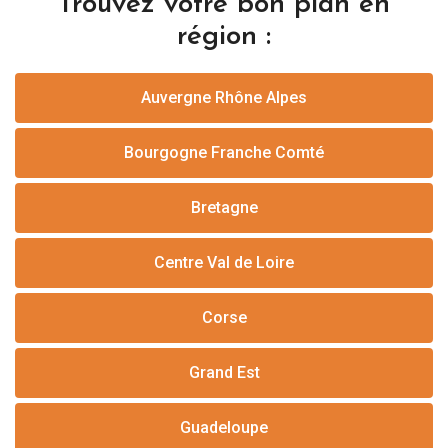
Trouvez votre bon plan en
région :
Auvergne Rhône Alpes
Bourgogne Franche Comté
Bretagne
Centre Val de Loire
Corse
Grand Est
Guadeloupe