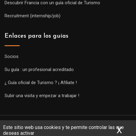
Descubrir Francia con un guía oficial de Turismo
Recruitment (internship/job)
Enlaces para los guías
Socios
Su guía : un profesional acreditado
¿ Guía oficial de Turismo ? ¡ Afíliate !
Subir una visita y empezar a trabajar !
Este sitio web usa cookies y te permite controlar las que
X
Ocu
deseas activar