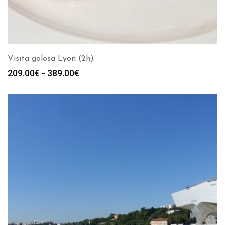
Visita golosa Lyon (2h)
Rango
209.00
€
-
389.00
€
de
precios:
desde
209.00€
hasta
389.00€