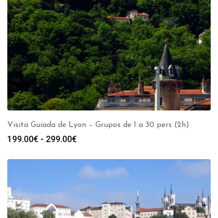
Visita Guiada de Lyon – Grupos de 1 a 30 pers (2h)
Rango
199.00
€
-
299.00
€
de
precios:
desde
199.00€
hasta
299.00€