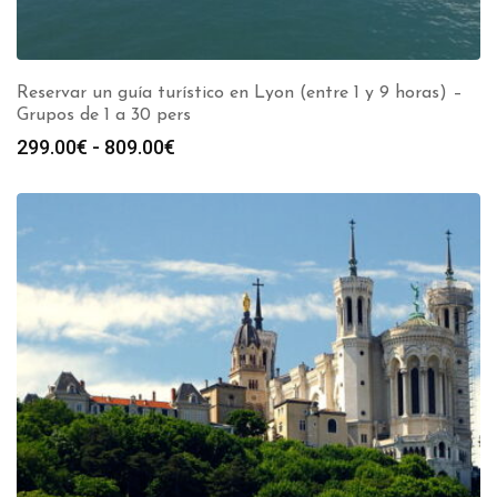
Reservar un guía turístico en Lyon (entre 1 y 9 horas) –
Grupos de 1 a 30 pers
Rango
299.00
€
-
809.00
€
de
precios:
desde
299.00€
hasta
809.00€