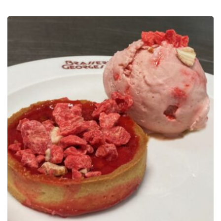
de
precios:
desde
89.00€
hasta
119.00€