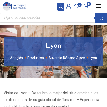
Skip
Panel de gestión de cookies
0
0
to
Búsqueda
content
de
productos
Lyon
Acogida
Productos
Auvernia Ródano Alpes
Lyon
Visita de Lyon – Descubra lo mejor del sitio gracias a las
explicaciones de su guía oficial de Turismo – Experiencia
inolvidable – Reserve su visita guiada !