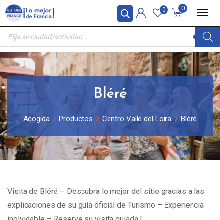
Skip
Panel de gestión de cookies
0
0
to
Búsqueda
content
de
productos
Bléré
Acogida
Productos
Centro Valle del Loira
Bléré
Visita de Bléré – Descubra lo mejor del sitio gracias a las
explicaciones de su guía oficial de Turismo – Experiencia
inolvidable – Reserve su visita guiada !