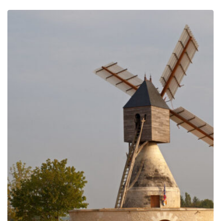
de
precios:
desde
299.00€
hasta
809.00€