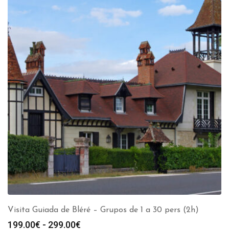
Visita Guiada de Bléré – Grupos de 1 a 30 pers (2h)
Rango
199.00
€
-
299.00
€