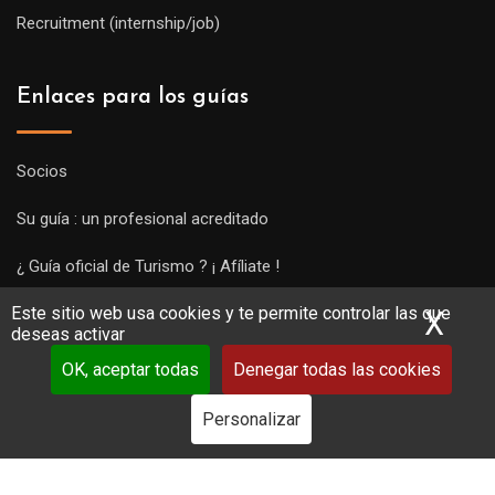
Recruitment (internship/job)
Enlaces para los guías
Socios
Su guía : un profesional acreditado
¿ Guía oficial de Turismo ? ¡ Afíliate !
Este sitio web usa cookies y te permite controlar las que
Subir una visita y empezar a trabajar !
X
Ocu
deseas activar
OK, aceptar todas
Denegar todas las cookies
Personalizar