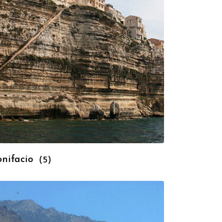
onifacio
(5)