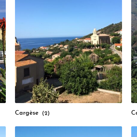
Cargèse
C
(2)