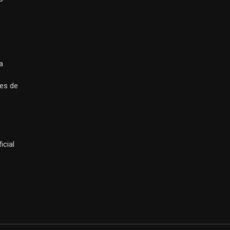
a
es de
icial