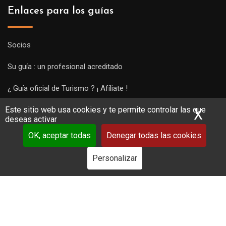
Enlaces para los guías
Socios
Su guía : un profesional acreditado
¿ Guía oficial de Turismo ? ¡ Afíliate !
Este sitio web usa cookies y te permite controlar las que
Subir una visita y empezar a trabajar !
X
Ocu
deseas activar
OK, aceptar todas
Denegar todas las cookies
Personalizar
Copyright Guides 2021. Tous droits réservés.
Développement
web sur mesure
par iSoluce