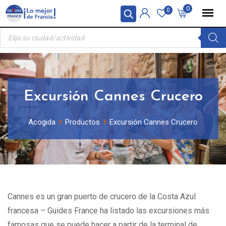
Skip
Panel de gestión de cookies
0
0
to
Búsqueda
content
de
productos
Excursión Cannes Crucero
Acogida
Productos
Excursión Cannes Crucero
Cannes es un gran puerto de crucero de la Costa Azul
francesa – Guides France ha listado las excursiones más
famosas que se puede hacer a partir de la terminal de