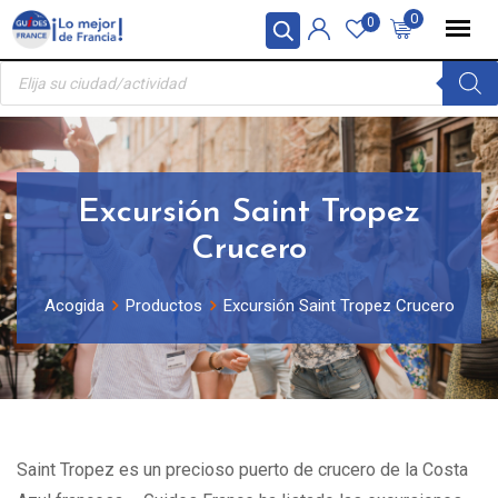
Skip
Panel de gestión de cookies
0
0
to
Búsqueda
content
de
productos
Excursión Saint Tropez
Crucero
Acogida
Productos
Excursión Saint Tropez Crucero
Saint Tropez es un precioso puerto de crucero de la Costa