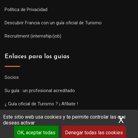
Política de Privacidad
Descubrir Francia con un guía oficial de Turismo
Recruitment (internship/job)
Enlaces para los guías
Socios
Su guía : un profesional acreditado
¿ Guía oficial de Turismo ? ¡ Afíliate !
Este sitio web usa cookies y te permite controlar las que
Subir una visita y empezar a trabajar !
X
Ocu
deseas activar
OK, aceptar todas
Denegar todas las cookies