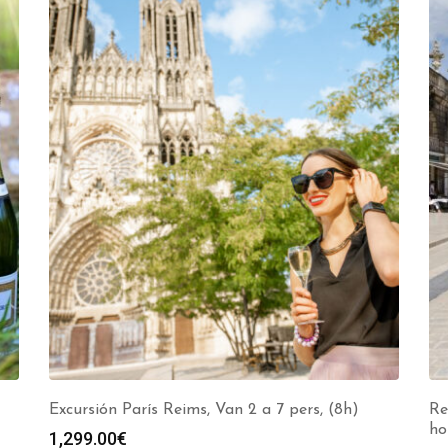
Excursión París Reims, Van 2 a 7 pers, (8h)
Re
ho
1,299.00
€