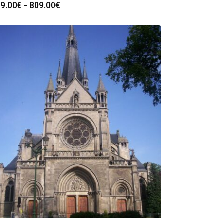
Rango
9.00
€
-
809.00
€
de
precios:
desde
299.00€
hasta
809.00€