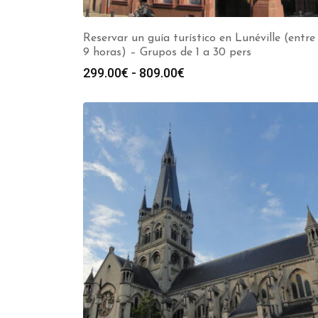
Reservar un guía turístico en Lunéville (entre 
9 horas) – Grupos de 1 a 30 pers
Rango
299.00
€
-
809.00
€
de
precios:
desde
299.00€
hasta
809.00€