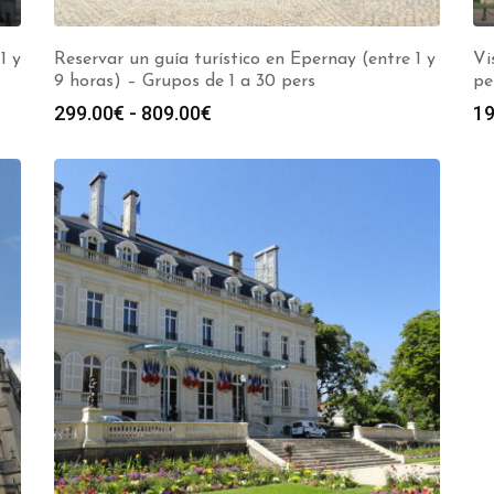
1 y
Reservar un guía turístico en Epernay (entre 1 y
Vi
9 horas) – Grupos de 1 a 30 pers
pe
Rango
299.00
€
-
809.00
€
19
de
precios:
desde
299.00€
hasta
809.00€