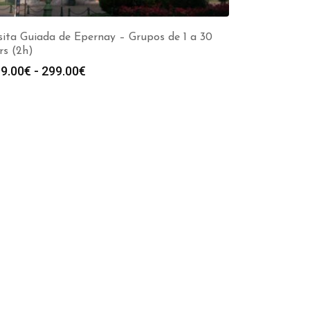
sita Guiada de Epernay – Grupos de 1 a 30
rs (2h)
Rango
9.00
€
-
299.00
€
de
precios:
desde
199.00€
hasta
299.00€