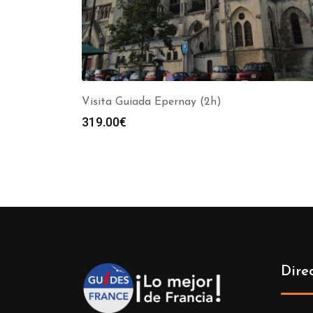
Visita Guiada Epernay (2h)
319.00
€
Dire