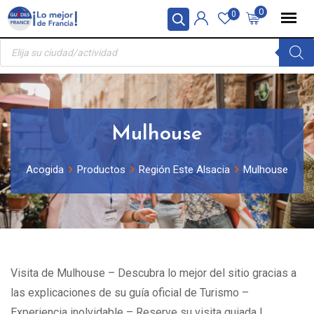
Skip
Panel de gestión de cookies
0
0
to
Búsqueda
content
de
productos
Mulhouse
Acogida
Productos
Región Este Alsacia
Mulhouse
Visita de Mulhouse – Descubra lo mejor del sitio gracias a
las explicaciones de su guía oficial de Turismo –
Experiencia inolvidable – Reserve su visita guiada !