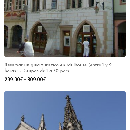
Reservar un guía turístico en Mulhouse (entre 1 y 9
horas) – Grupos de 1 a 30 pers
Rango
299.00
€
-
809.00
€
de
precios:
desde
299.00€
hasta
809.00€