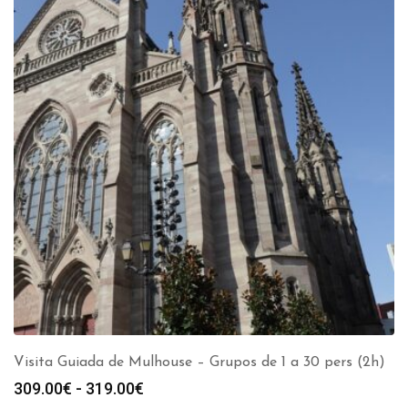
Visita Guiada de Mulhouse – Grupos de 1 a 30 pers (2h)
Rango
309.00
€
-
319.00
€