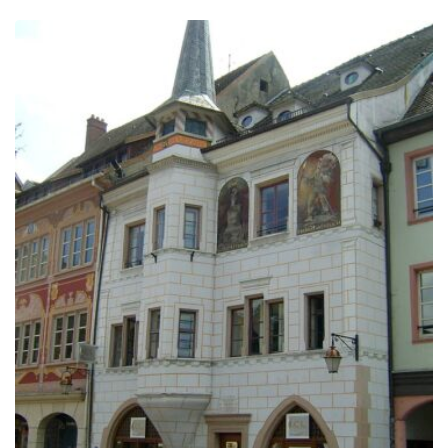
de
precios:
desde
309.00€
hasta
319.00€