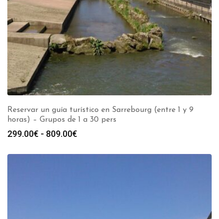
Reservar un guía turístico en Sarrebourg (entre 1 y 9
horas) – Grupos de 1 a 30 pers
Rango
299.00
€
-
809.00
€
de
precios:
desde
299.00€
hasta
809.00€