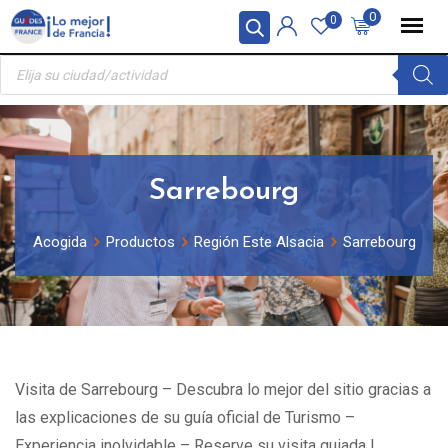
Skip
Panel de gestión de cookies
0
0
to
Búsqueda
content
de
productos
Sarrebourg
Acogida
Productos
Región Este Alsacia
Sarrebourg
Visita de Sarrebourg – Descubra lo mejor del sitio gracias a
las explicaciones de su guía oficial de Turismo –
Experiencia inolvidable – Reserve su visita guiada !