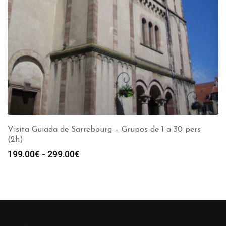
Visita Guiada de Sarrebourg – Grupos de 1 a 30 pers
(2h)
Rango
199.00
€
-
299.00
€
de
precios:
desde
199.00€
hasta
299.00€