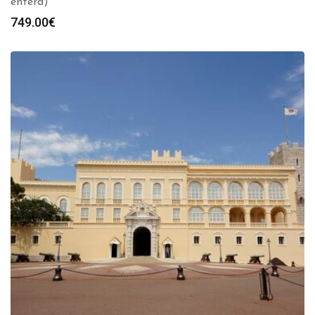
entera)
749.00
€