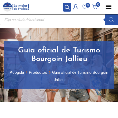
Skip
Panel de gestión de cookies
0
0
to
Búsqueda
content
de
productos
Guía oficial de Turismo
Bourgoin Jallieu
Acogida
Productos
Guía oficial de Turismo Bourgoin
Jallieu