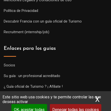
Política de Privacidad
Descubrir Francia con un guía oficial de Turismo
Recruitment (internship/job)
Enlaces para los guías
Socios
Su guía : un profesional acreditado
¿ Guía oficial de Turismo ? ¡ Afíliate !
Este sitio web usa cookies y te permite controlar las que
Subir una visita y empezar a trabajar !
X
Ocu
deseas activar
OK, aceptar todas
Denegar todas las cookies