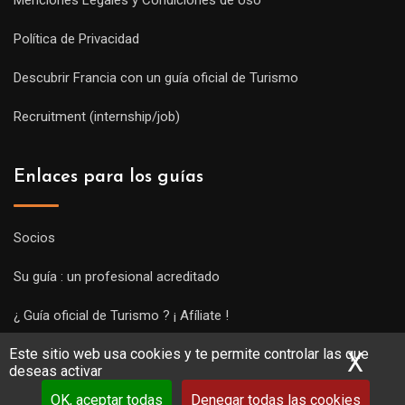
Política de Privacidad
Descubrir Francia con un guía oficial de Turismo
Recruitment (internship/job)
Enlaces para los guías
Socios
Su guía : un profesional acreditado
¿ Guía oficial de Turismo ? ¡ Afíliate !
Este sitio web usa cookies y te permite controlar las que
Subir una visita y empezar a trabajar !
X
Ocu
deseas activar
OK, aceptar todas
Denegar todas las cookies