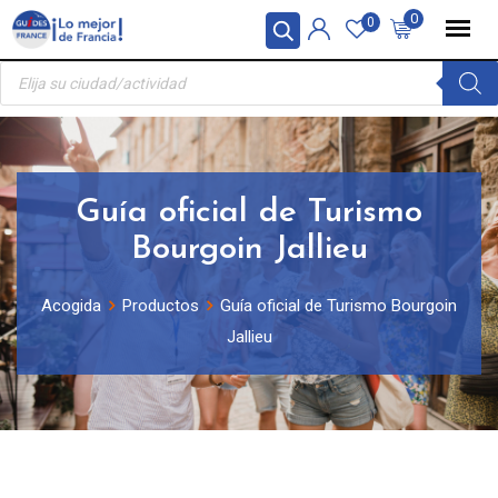
Skip
Panel de gestión de cookies
0
0
to
Búsqueda
content
de
productos
Guía oficial de Turismo
Bourgoin Jallieu
Acogida
Productos
Guía oficial de Turismo Bourgoin
Jallieu