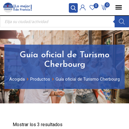
Skip
Panel de gestión de cookies
0
0
to
Búsqueda
content
de
productos
Guía oficial de Turismo
Cherbourg
Acogida
Productos
Guía oficial de Turismo Cherbourg
Mostrar los 3 resultados