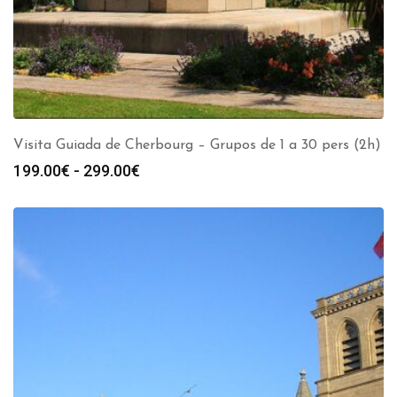
Visita Guiada de Cherbourg – Grupos de 1 a 30 pers (2h)
Rango
199.00
€
-
299.00
€
de
precios:
desde
199.00€
hasta
299.00€