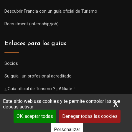
Descubrir Francia con un guía oficial de Turismo
Recruitment (internship/job)
Enlaces para los guías
Socios
Su guía : un profesional acreditado
¿ Guía oficial de Turismo ? ¡ Afíliate !
Este sitio web usa cookies y te permite controlar las que
Subir una visita y empezar a trabajar !
X
Ocu
deseas activar
OK, aceptar todas
Denegar todas las cookies
Personalizar