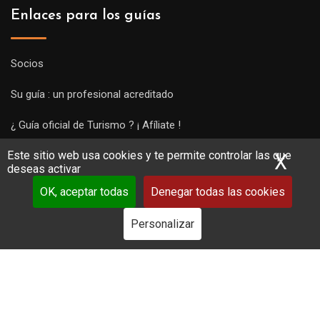
Enlaces para los guías
Socios
Su guía : un profesional acreditado
¿ Guía oficial de Turismo ? ¡ Afíliate !
Este sitio web usa cookies y te permite controlar las que
Subir una visita y empezar a trabajar !
X
Ocu
deseas activar
OK, aceptar todas
Denegar todas las cookies
Personalizar
Copyright Guides 2021. Tous droits réservés.
Développement
web sur mesure
par iSoluce