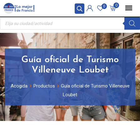
Skip
Panel de gestión de cookies
0
0
to
Búsqueda
content
de
productos
Guía oficial de Turismo
Villeneuve Loubet
Acogida
Productos
Guía oficial de Turismo Villeneuve
Loubet