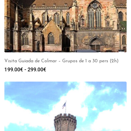
Visita Guiada de Colmar – Grupos de 1 a 30 pers (2h)
Rango
199.00
€
-
299.00
€
de
precios:
desde
199.00€
hasta
299.00€