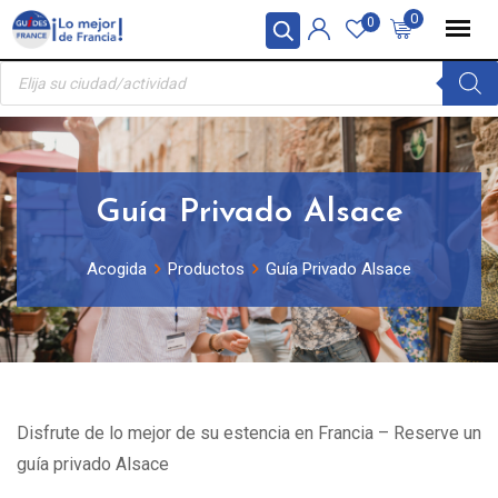
Skip
Panel de gestión de cookies
0
0
to
Búsqueda
content
de
productos
Guía Privado Alsace
Acogida
Productos
Guía Privado Alsace
Disfrute de lo mejor de su estencia en Francia – Reserve un
guía privado Alsace