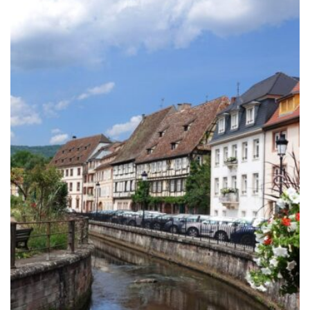
desde
199.00€
hasta
249.00€