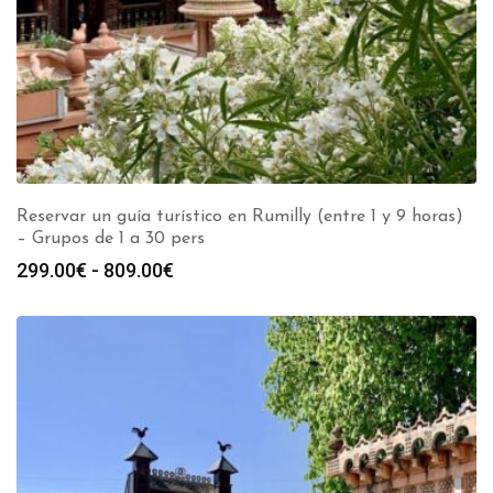
Reservar un guía turístico en Rumilly (entre 1 y 9 horas)
– Grupos de 1 a 30 pers
Rango
299.00
€
-
809.00
€
de
precios:
desde
299.00€
hasta
809.00€