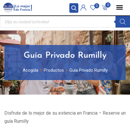
Skip
Panel de gestión de cookies
0
0
to
Búsqueda
content
de
productos
Guía Privado Rumilly
Acogida
Productos
Guía Privado Rumilly
Disfrute de lo mejor de su estencia en Francia – Reserve un
guía Rumilly