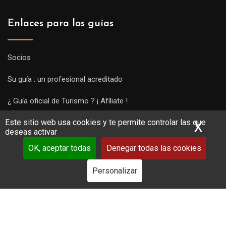
Enlaces para los guías
Socios
Su guía : un profesional acreditado
¿ Guía oficial de Turismo ? ¡ Afíliate !
Este sitio web usa cookies y te permite controlar las que
Subir una visita y empezar a trabajar !
X
Ocu
deseas activar
OK, aceptar todas
Denegar todas las cookies
Personalizar
Copyright Guides 2021. Tous droits réservés.
Développement
web sur mesure
par iSoluce