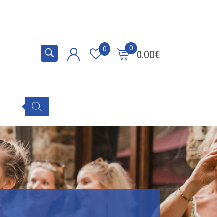
0
0
0.00
€
y