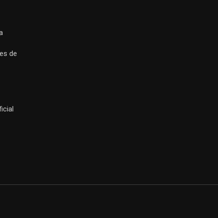
a
es de
icial