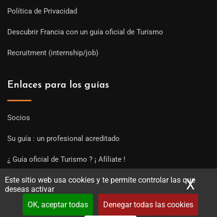
Política de Privacidad
Descubrir Francia con un guía oficial de Turismo
Recruitment (internship/job)
Enlaces para los guías
Socios
Su guía : un profesional acreditado
¿ Guía oficial de Turismo ? ¡ Afíliate !
Este sitio web usa cookies y te permite controlar las que
Subir una visita y empezar a trabajar !
X
Ocu
deseas activar
OK, aceptar todas
Denegar todas las cookies