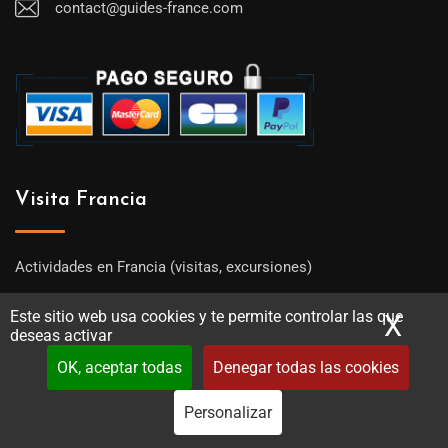
contact@guides-france.com
Visita Francia
Actividades en Francia (visitas, excursiones)
Anuario de los guías oficiales de Turismo de Francia
Este sitio web usa cookies y te permite controlar las que
X
Ocu
deseas activar
Lo mejor de Francia y de sus regiones
OK, aceptar todas
Denegar todas las cookies
¿ Quiénes somos ?
Personalizar
Contacto