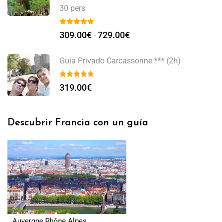
30 pers
309.00
€
729.00
€
-
Guía Privado Carcassonne *** (2h)
319.00
€
Descubrir Francia con un guía
Auvergne Rhône Alpes