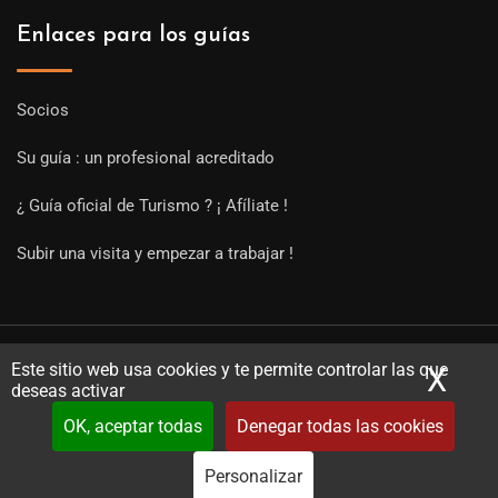
Enlaces para los guías
Socios
Su guía : un profesional acreditado
¿ Guía oficial de Turismo ? ¡ Afíliate !
Subir una visita y empezar a trabajar !
Este sitio web usa cookies y te permite controlar las que
X
Ocu
deseas activar
OK, aceptar todas
Denegar todas las cookies
Copyright Guides 2021. Tous droits réservés.
Développement
web sur mesure
par iSoluce
Personalizar