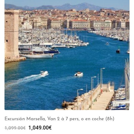
Excursión Marsella, Van 2 à 7 pers, o en coche (8h)
El
El
1,049.00
€
1,099.00
€