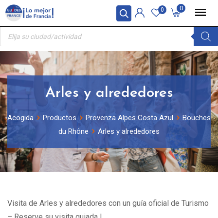
Skip
Panel de gestión de cookies
0
0
to
Búsqueda
content
de
productos
Arles y alrededores
Acogida
Productos
Provenza Alpes Costa Azul
Bouches
du Rhône
Arles y alrededores
Visita de Arles y alrededores con un guía oficial de Turismo
– Reserve su visita guiada !