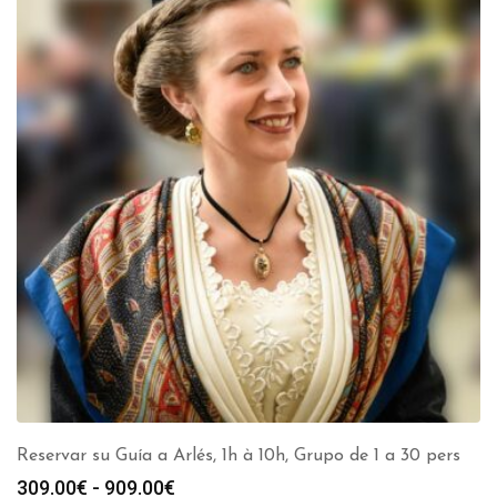
Reservar su Guía a Arlés, 1h à 10h, Grupo de 1 a 30 pers
Rango
309.00
€
-
909.00
€