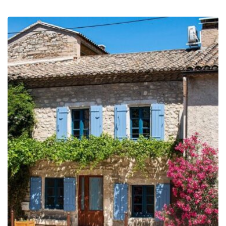
de
precios:
desde
309.00€
hasta
909.00€