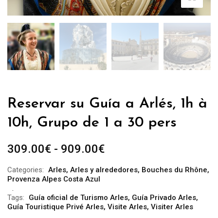
Reservar su Guía a Arlés, 1h à
10h, Grupo de 1 a 30 pers
Rango
309.00
€
-
909.00
€
de
Categories:
Arles
,
Arles y alrededores
,
Bouches du Rhône
,
precios:
Provenza Alpes Costa Azul
desde
Tags:
Guía oficial de Turismo Arles
,
Guía Privado Arles
,
309.00€
Guía Touristique Privé Arles
,
Visite Arles
,
Visiter Arles
hasta