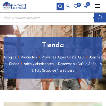
Skip
Panel de gestión de cookies
0
0
to
Búsqueda
content
de
productos
Tienda
Acogida
Productos
Provenza Alpes Costa Azul
Bouches
du Rhône
Arles y alrededores
Reservar su Guía a Arlés, 1h
à 10h, Grupo de 1 a 30 pers