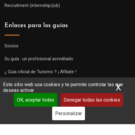
Recruitment (internship/job)
Enlaces para los guías
Socios
Su guía : un profesional acreditado
¿ Guía oficial de Turismo ? ¡ Afíliate !
Este sitio web usa cookies y te permite controlar las que
Subir una visita y empezar a trabajar !
X
Ocu
deseas activar
OK, aceptar todas
Denegar todas las cookies
Personalizar