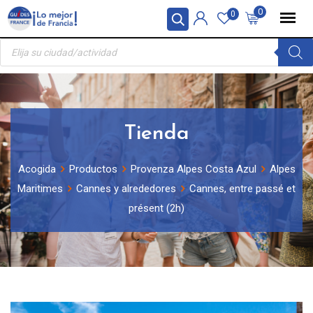
Skip
Panel de gestión de cookies
0
0
to
Búsqueda
content
de
productos
Tienda
Acogida
Productos
Provenza Alpes Costa Azul
Alpes
Maritimes
Cannes y alrededores
Cannes, entre passé et
présent (2h)