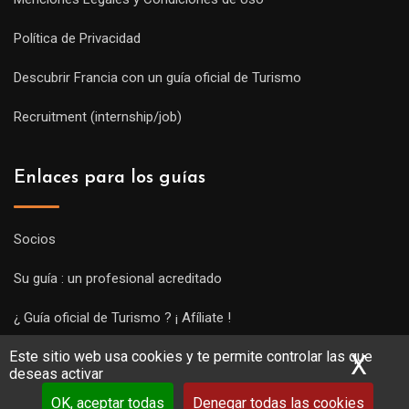
Política de Privacidad
Descubrir Francia con un guía oficial de Turismo
Recruitment (internship/job)
Enlaces para los guías
Socios
Su guía : un profesional acreditado
¿ Guía oficial de Turismo ? ¡ Afíliate !
Este sitio web usa cookies y te permite controlar las que
Subir una visita y empezar a trabajar !
X
Ocu
deseas activar
OK, aceptar todas
Denegar todas las cookies