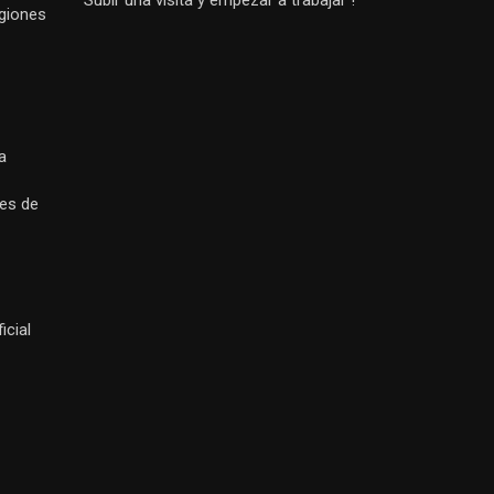
egiones
a
es de
icial