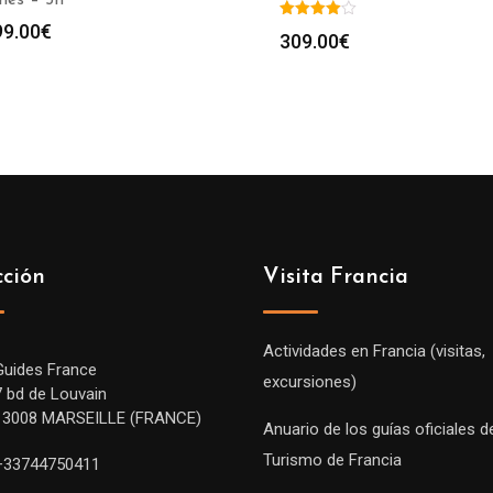
99.00
€
309.00
€
cción
Visita Francia
Actividades en Francia (visitas,
Guides France
excursiones)
7 bd de Louvain
13008 MARSEILLE (FRANCE)
Anuario de los guías oficiales d
Turismo de Francia
+33744750411