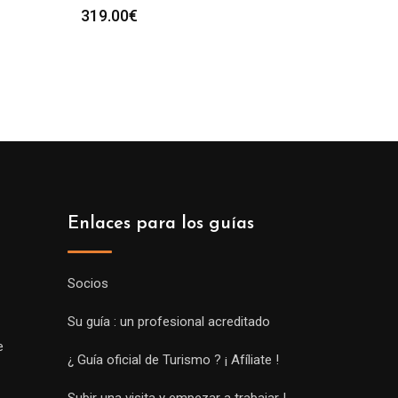
319.00
€
Enlaces para los guías
Socios
Su guía : un profesional acreditado
e
¿ Guía oficial de Turismo ? ¡ Afíliate !
Subir una visita y empezar a trabajar !