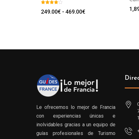
1,8
Rango
249.00
€
-
469.00
€
de
precios:
desde
249.00€
hasta
469.00€
Dire
Le ofrecemos lo mejor de Francia
con experiencias únicas e
inolvidables gracias a un equipo de
guías profesionales de Turismo