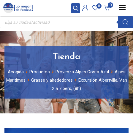
Skip
Panel de gestión de cookies
0
0
to
Búsqueda
content
de
productos
Tienda
Acogida
Productos
Provenza Alpes Costa Azul
Alpes
Maritimes
Grasse y alrededores
Excursión Albertville, Van
2 à 7 pers, (8h)