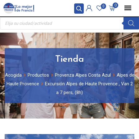
Skip
Panel de gestión de cookies
0
0
to
Búsqueda
content
de
productos
Tienda
Acogida
Productos
Provenza Alpes Costa Azul
Alpes de
Haute Provence
Excursión Alpes de Haute Provence , Van 2
a 7 pers, (8h)