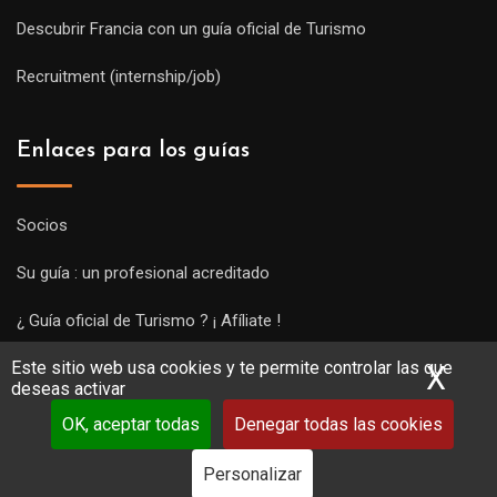
Descubrir Francia con un guía oficial de Turismo
Recruitment (internship/job)
Enlaces para los guías
Socios
Su guía : un profesional acreditado
¿ Guía oficial de Turismo ? ¡ Afíliate !
Este sitio web usa cookies y te permite controlar las que
Subir una visita y empezar a trabajar !
X
Ocu
deseas activar
OK, aceptar todas
Denegar todas las cookies
Personalizar