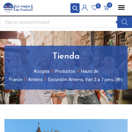
Skip
Panel de gestión de cookies
0
0
to
Búsqueda
content
de
productos
Tienda
Acogida
Productos
Hauts de
France
Amiens
Excursión Amiens, Van 2 a 7 pers, (8h)