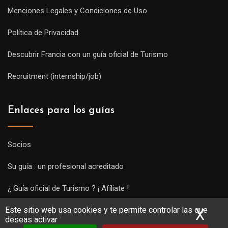
Menciones Legales y Condiciones de Uso
Política de Privacidad
Descubrir Francia con un guía oficial de Turismo
Recruitment (internship/job)
Enlaces para los guías
Socios
Su guía : un profesional acreditado
¿ Guía oficial de Turismo ? ¡ Afíliate !
Este sitio web usa cookies y te permite controlar las que
Subir una visita y empezar a trabajar !
X
Ocu
deseas activar