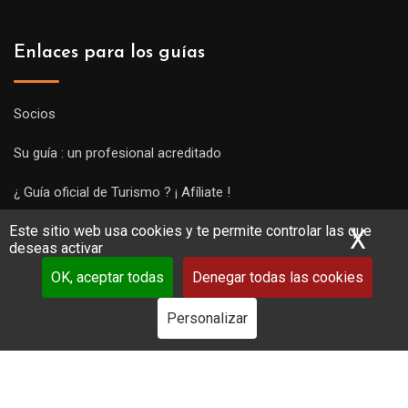
Enlaces para los guías
Socios
Su guía : un profesional acreditado
¿ Guía oficial de Turismo ? ¡ Afíliate !
Este sitio web usa cookies y te permite controlar las que
Subir una visita y empezar a trabajar !
X
Ocu
deseas activar
OK, aceptar todas
Denegar todas las cookies
Personalizar
Copyright Guides 2021. Tous droits réservés.
Développement