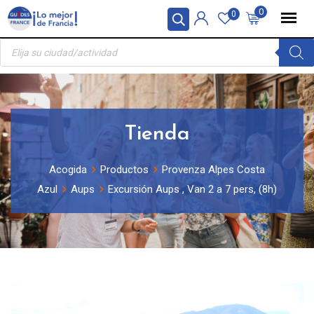
Skip
Panel de gestión de cookies
0
0
to
Búsqueda
content
de
productos
Tienda
Acogida
Productos
Provenza Alpes Costa
Azul
Aups
Excursión Aups , Van 2 a 7 pers, (8h)