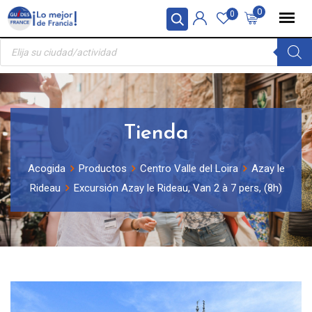
Skip
Panel de gestión de cookies
0
0
to
Búsqueda
content
de
productos
Tienda
Acogida
Productos
Centro Valle del Loira
Azay le
Rideau
Excursión Azay le Rideau, Van 2 à 7 pers, (8h)