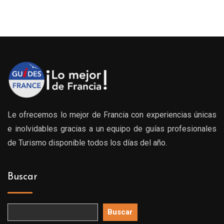
s:
precios:
desde
0€
239.00€
hasta
0€
539.00€
Le ofrecemos lo mejor de Francia con experiencias únicas
e inolvidables gracias a un equipo de guías profesionales
de Turismo disponible todos los días del año.
Buscar
Buscar