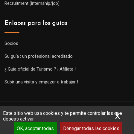
Recruitment (internship/job)
Enlaces para los guías
Socios
Su guía : un profesional acreditado
¿ Guía oficial de Turismo ? ¡ Afíliate !
Subir una visita y empezar a trabajar !
Este sitio web usa cookies y te permite controlar las que
X
Ocu
deseas activar
OK, aceptar todas
Denegar todas las cookies
Copyright Guides 2021. Tous droits réservés.
Développement