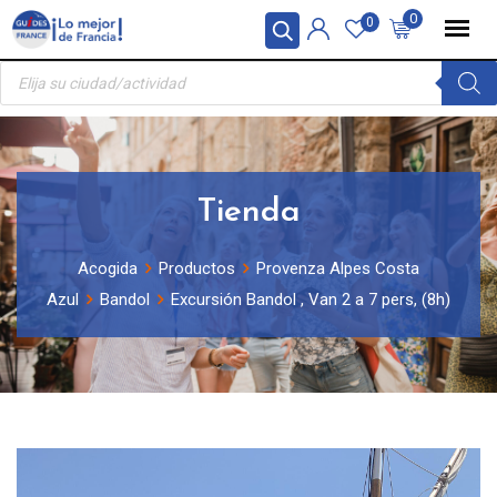
Skip
Panel de gestión de cookies
0
0
to
Búsqueda
content
de
productos
Tienda
Acogida
Productos
Provenza Alpes Costa
Azul
Bandol
Excursión Bandol , Van 2 a 7 pers, (8h)