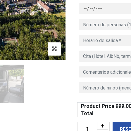
Product Price
999.0
Total
RES