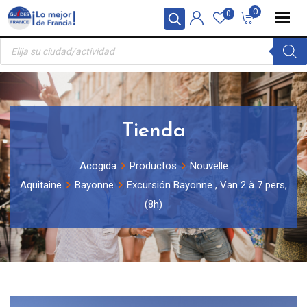
Skip
Panel de gestión de cookies
0
0
to
Búsqueda
content
de
productos
Tienda
Acogida
Productos
Nouvelle
Aquitaine
Bayonne
Excursión Bayonne , Van 2 à 7 pers,
(8h)