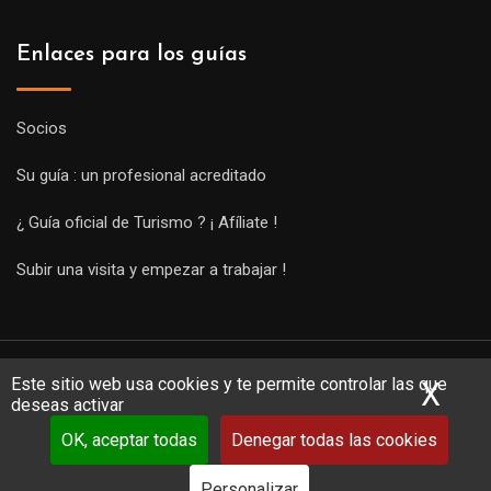
Enlaces para los guías
Socios
Su guía : un profesional acreditado
¿ Guía oficial de Turismo ? ¡ Afíliate !
Subir una visita y empezar a trabajar !
Este sitio web usa cookies y te permite controlar las que
X
Ocu
deseas activar
OK, aceptar todas
Denegar todas las cookies
Copyright Guides 2021. Tous droits réservés.
Développement
web sur mesure
par iSoluce
Personalizar