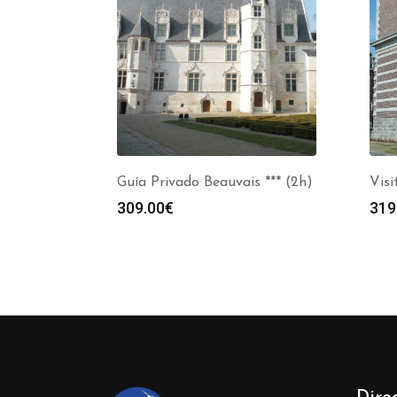
Guía Privado Beauvais *** (2h)
Vis
309.00
€
319