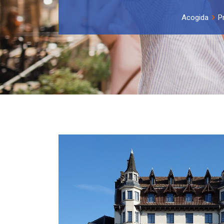
Acogida
P