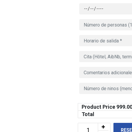
Product Price
999.0
Total
RES