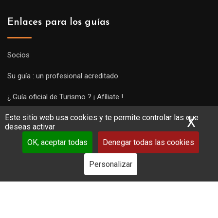
Enlaces para los guías
Socios
Su guía : un profesional acreditado
¿ Guía oficial de Turismo ? ¡ Afíliate !
Este sitio web usa cookies y te permite controlar las que
Subir una visita y empezar a trabajar !
X
Ocu
deseas activar
OK, aceptar todas
Denegar todas las cookies
Personalizar
Copyright Guides 2021. Tous droits réservés.
Développement
web sur mesure
par iSoluce