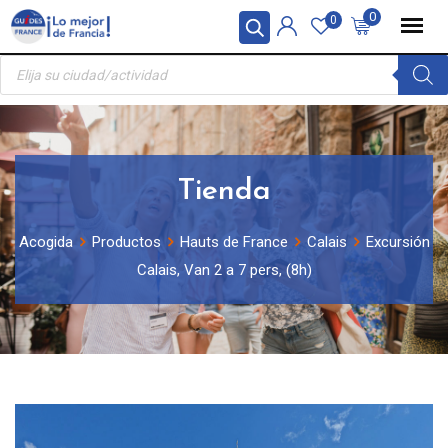
Skip
Panel de gestión de cookies
0
0
to
Búsqueda
content
de
productos
Tienda
Acogida
Productos
Hauts de France
Calais
Excursión
Calais, Van 2 a 7 pers, (8h)