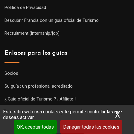
Política de Privacidad
Descubrir Francia con un guía oficial de Turismo
Recruitment (internship/job)
Enlaces para los guías
Socios
Su guía : un profesional acreditado
¿ Guía oficial de Turismo ? ¡ Afíliate !
Este sitio web usa cookies y te permite controlar las que
Subir una visita y empezar a trabajar !
X
Ocu
deseas activar
OK, aceptar todas
Denegar todas las cookies