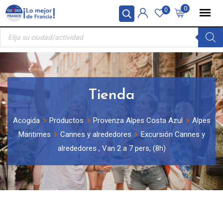
Skip
Panel de gestión de cookies
0
0
to
Búsqueda
content
de
productos
Tienda
Acogida
Productos
Provenza Alpes Costa Azul
Alpes
Maritimes
Cannes y alrededores
Excursión Cannes y
alrededores , Van 2 a 7 pers, (8h)