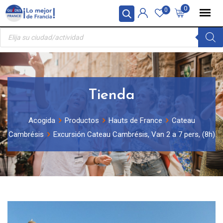
Skip
Panel de gestión de cookies
0
0
to
Búsqueda
content
de
productos
Tienda
Acogida
Productos
Hauts de France
Cateau
Cambrésis
Excursión Cateau Cambrésis, Van 2 a 7 pers, (8h)