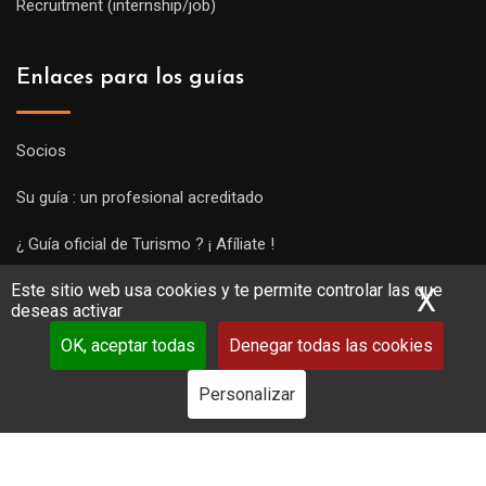
Recruitment (internship/job)
Enlaces para los guías
Socios
Su guía : un profesional acreditado
¿ Guía oficial de Turismo ? ¡ Afíliate !
Este sitio web usa cookies y te permite controlar las que
Subir una visita y empezar a trabajar !
X
Ocu
deseas activar
OK, aceptar todas
Denegar todas las cookies
Personalizar
Copyright Guides 2021. Tous droits réservés.
Développement