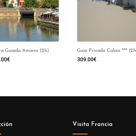
ta Guiada Amiens (2h)
Guía Privado Calais *** (2h
.00
€
309.00
€
cción
Visita Francia