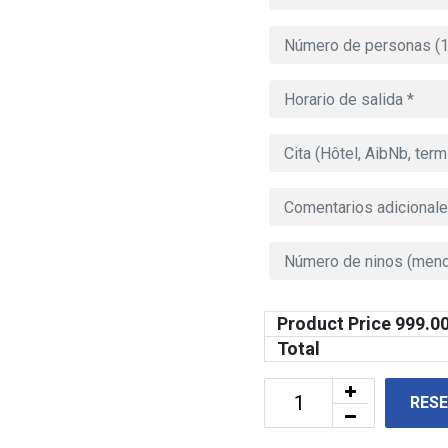
Product Price
999.0
Total
RES