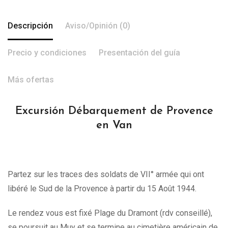
Descripción
Aviso/Opinión (0)
Precio y condiciones
Presentación del guía
Más ofertas
Excursión Débarquement de Provence
en Van
Partez sur les traces des soldats de VII° armée qui ont
libéré le Sud de la Provence à partir du 15 Août 1944.
Le rendez vous est fixé Plage du Dramont (rdv conseillé),
se poursuit au Muy et se termine au cimetière américain de