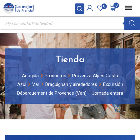
Skip
Panel de gestión de cookies
0
0
to
Búsqueda
content
de
productos
Tienda
Acogida
Productos
Provenza Alpes Costa
Azul
Var
Draguignan y alrededores
Excursión
Débarquement de Provence (Van) – Jornada entera