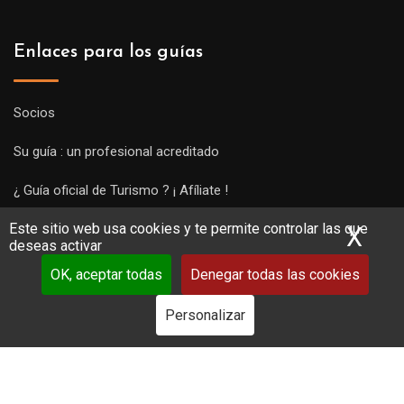
Enlaces para los guías
Socios
Su guía : un profesional acreditado
¿ Guía oficial de Turismo ? ¡ Afíliate !
Este sitio web usa cookies y te permite controlar las que
Subir una visita y empezar a trabajar !
X
Ocu
deseas activar
OK, aceptar todas
Denegar todas las cookies
Personalizar
Copyright Guides 2021. Tous droits réservés.
Développement