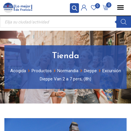
Skip
Panel de gestión de cookies
0
0
to
Búsqueda
content
de
productos
Tienda
Acogida
Productos
Normandia
Dieppe
Excursión
Dieppe Van 2 a 7 pers, (8h)