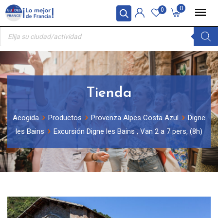
Skip
Panel de gestión de cookies
0
0
to
Búsqueda
content
de
productos
Tienda
Acogida
Productos
Provenza Alpes Costa Azul
Digne
les Bains
Excursión Digne les Bains , Van 2 a 7 pers, (8h)