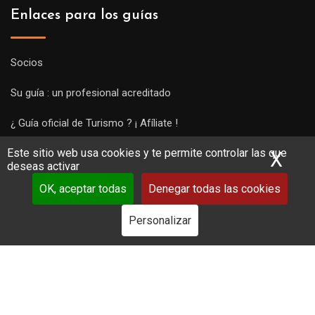
Enlaces para los guías
Socios
Su guía : un profesional acreditado
¿ Guía oficial de Turismo ? ¡ Afíliate !
Este sitio web usa cookies y te permite controlar las que
Subir una visita y empezar a trabajar !
X
Ocu
deseas activar
OK, aceptar todas
Denegar todas las cookies
Personalizar
Copyright Guides 2021. Tous droits réservés.
Développement
web sur mesure
par iSoluce