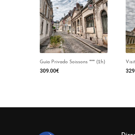
Guía Privado Soissons *** (2h)
Visi
309.00
€
329