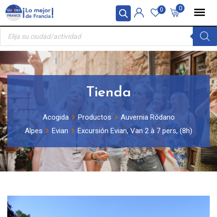
Skip
Panel de gestión de cookies
0
0
to
Búsqueda
content
de
productos
Tienda
Acogida
Productos
Auvernia Ródano
Alpes
Evian
Excursión Evian, Van 2 à 7 pers, (8h)