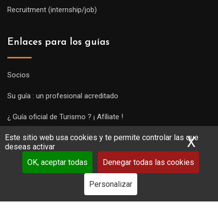
Recruitment (internship/job)
Enlaces para los guías
Socios
Su guía : un profesional acreditado
¿ Guía oficial de Turismo ? ¡ Afíliate !
Este sitio web usa cookies y te permite controlar las que
Subir una visita y empezar a trabajar !
X
Ocu
deseas activar
OK, aceptar todas
Denegar todas las cookies
Personalizar