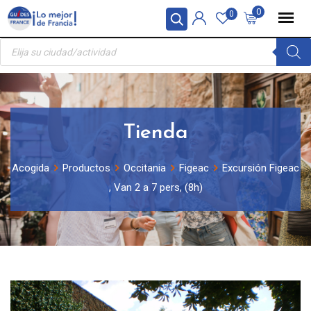
Skip
Panel de gestión de cookies
0
0
to
Búsqueda
content
de
productos
Tienda
Acogida
Productos
Occitania
Figeac
Excursión Figeac
, Van 2 a 7 pers, (8h)