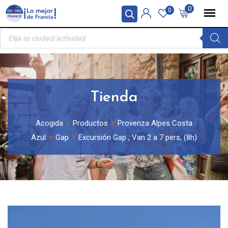
Skip
Panel de gestión de cookies
0
0
to
Búsqueda
content
de
productos
Tienda
Acogida
Productos
Provenza Alpes Costa
Azul
Gap
Excursión Gap , Van 2 a 7 pers, (8h)