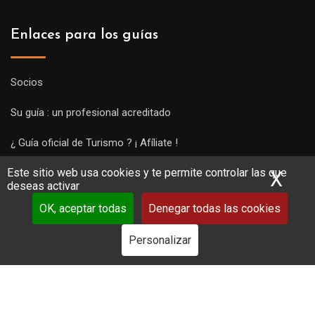
Enlaces para los guías
Socios
Su guía : un profesional acreditado
¿ Guía oficial de Turismo ? ¡ Afíliate !
Este sitio web usa cookies y te permite controlar las que
Subir una visita y empezar a trabajar !
X
Ocu
deseas activar
OK, aceptar todas
Denegar todas las cookies
Personalizar
Copyright Guides 2021. Tous droits réservés.
Développement
web sur mesure
par iSoluce