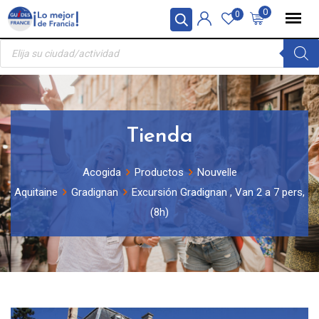
Skip
Panel de gestión de cookies
0
0
to
Búsqueda
content
de
productos
Tienda
Acogida
Productos
Nouvelle
Aquitaine
Gradignan
Excursión Gradignan , Van 2 a 7 pers,
(8h)