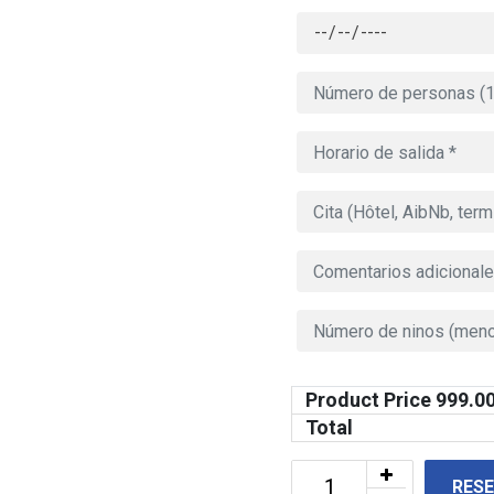
Product Price
999.0
Total
RES